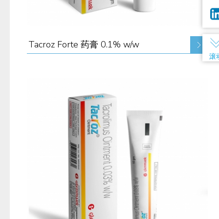
Tacroz Forte 药膏 0.1% w/w
滚