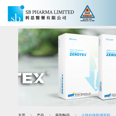
主页
产品
药剂制品
止咳祛痰和感冒药