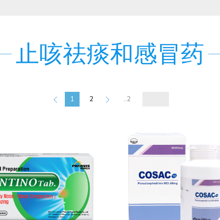
止咳祛痰和感冒药
1
2
..2