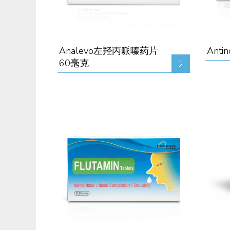
Analevo左羟丙哌嗪药片
Anti
60毫克