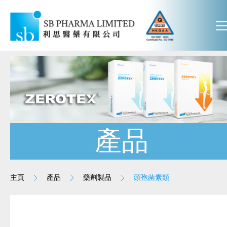
產品
主頁
產品
藥劑製品
頭孢菌素類