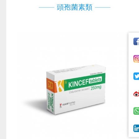
頭孢菌素類