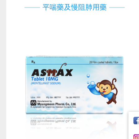
平喘藥及慢阻肺用藥