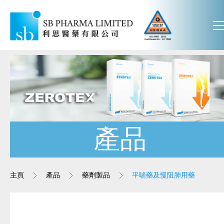
產品
主頁
產品
藥劑製品
平喘藥及慢阻肺用藥