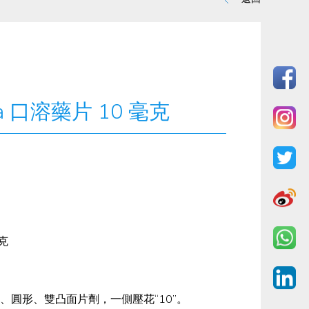
za 口溶藥片 10 毫克
克
、圓形、雙凸面片劑，一側壓花“10”。