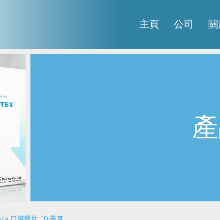
主頁
公司
關
產
anza 口溶藥片 10 毫克