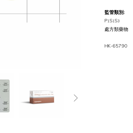
監管類別:
P
S
S
1
1
3
處方類藥物
HK-65790