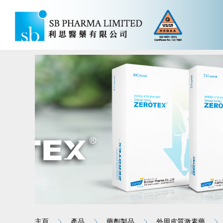
主頁
產品
藥劑製品
外用皮質激素藥