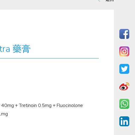
stra 藥膏
 40mg + Tretinoin 0.5mg + Fluocinolone
.1mg