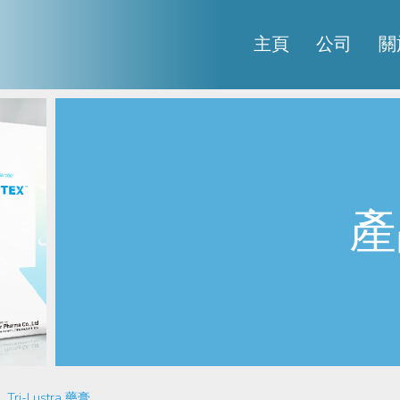
主頁
公司
關
產
Tri-Lustra 藥膏