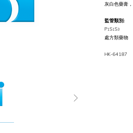
灰白色藥膏，
監管類別:
P
S
S
1
1
3
處方類藥物
HK-64187